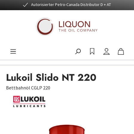
Autorisierter Petro-Canada Distributor D + AT
Zum Hauptinhalt springen
Lukoil Slido NT 220
Bettbahnöl CGLP 220
Bildergalerie überspringen