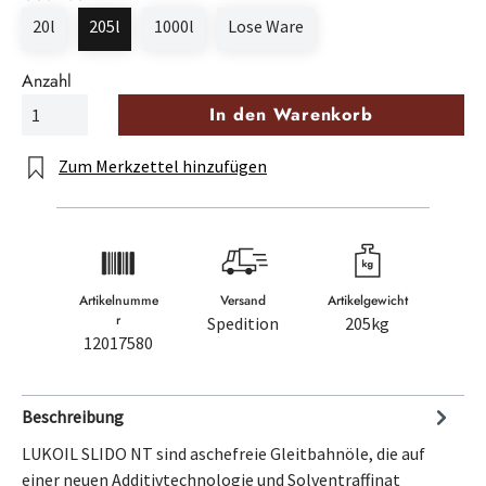
20l
205l
1000l
Lose Ware
Anzahl
In den Warenkorb
Zum Merkzettel hinzufügen
Artikelnumme
Versand
Artikelgewicht
r
Spedition
205kg
12017580
Beschreibung
LUKOIL SLIDO NT sind aschefreie Gleitbahnöle, die auf
einer neuen Additivtechnologie und Solventraffinat