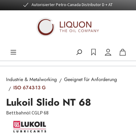
Autorisierter Petro-Canada Distributor D + AT
Zum Hauptinhalt springen
Industrie & Metalworking
Geeignet für Anforderung
ISO 6743-13 G
Lukoil Slido NT 68
Bettbahnöl CGLP 68