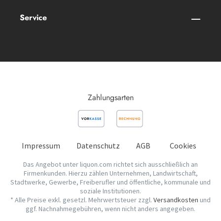
Service
Zahlungsarten
Impressum
Datenschutz
AGB
Cookies
Das Angebot unter liquon.com richtet sich ausschließlich an
Firmenkunden. Hierzu zählen Unternehmen, Landwirtschaft,
Stadtwerke, Gewerbe, Freiberufler und öffentliche, kommunale und
soziale Institutionen.
* Alle Preise exkl. gesetzl. Mehrwertsteuer zzgl.
Versandkosten
und
ggf. Nachnahmegebühren, wenn nicht anders angegeben.