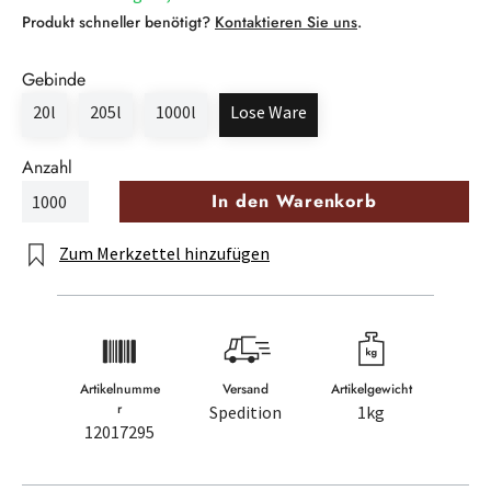
Produkt schneller benötigt?
Kontaktieren Sie uns
.
Gebinde
20l
205l
1000l
Lose Ware
Anzahl
In den Warenkorb
Zum Merkzettel hinzufügen
Artikelnumme
Versand
Artikelgewicht
r
Spedition
1kg
12017295