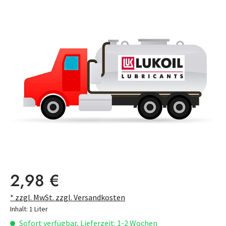
Bildergalerie überspringen
Regulärer Preis:
2,98 €
* zzgl. MwSt. zzgl. Versandkosten
Inhalt:
1 Liter
Sofort verfügbar, Lieferzeit: 1-2 Wochen