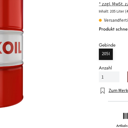
* zzgl. MwSt. 
Inhalt:
205 Liter
(
Versandferti
Produkt schne
Gebinde
205l
Anzahl
Zum Merk
Artike