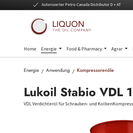
Autorisierter Petro-Canada Distributor D + AT
 Hauptinhalt springen
Zur Suche springen
Zur Hauptnavigation springen
Home
Energie
Food & Pharmacy
Agrar
Energie
Anwendung
Kompressorenöle
Lukoil Stabio VDL 
VDL Verdichteröl für Schrauben- und KolbenKompres
Bildergalerie überspringen