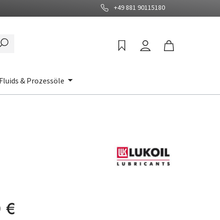
+49 881 90115180
Fluids & Prozessöle
:
 €