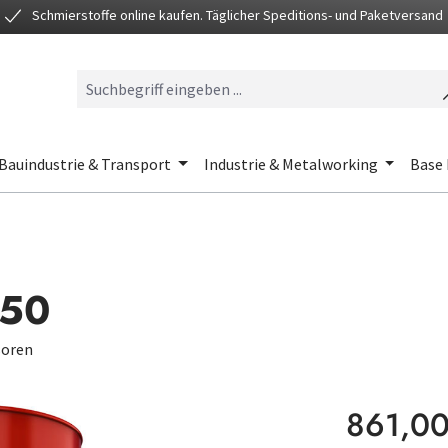
Schmierstoffe online kaufen. Täglicher Speditions- und Paketversand
Bauindustrie & Transport
Industrie & Metalworking
Base 
150
soren
Regulärer Preis
861,00