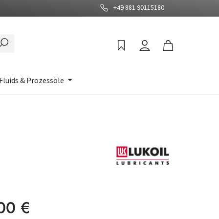
+49 881 90115180
Fluids & Prozessöle
:
00 €