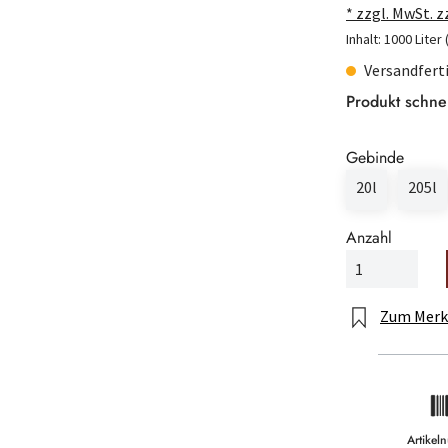
* zzgl. MwSt. 
Inhalt:
1000 Liter
Versandferti
Produkt schne
Gebinde
20l
205l
Anzahl
Zum Merk
Artike