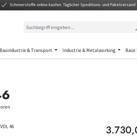
Schmierstoffe online kaufen. Täglicher Speditions- und Paketversand
Bauindustrie & Transport
Industrie & Metalworking
Base 
46
soren
Regulärer Preis
3.730,