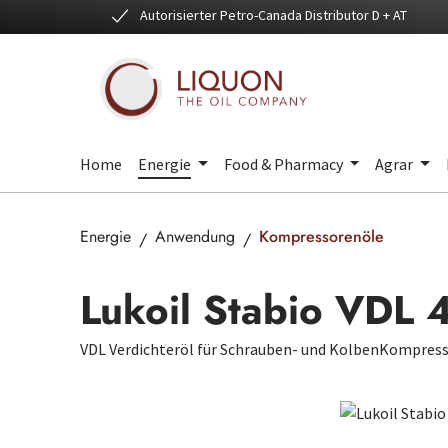
Autorisierter Petro-Canada Distributor D + AT
 Hauptinhalt springen
Zur Suche springen
Zur Hauptnavigation springen
Home
Energie
Food & Pharmacy
Agrar
Energie
Anwendung
Kompressorenöle
Lukoil Stabio VDL 
VDL Verdichteröl für Schrauben- und KolbenKompres
Bildergalerie überspringen