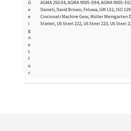
G
AGMA 250.04, AGMA 9005-D94, AGMA 9005-E02,
e
Danieli, David Brown, Feluwa, GM LS2, ISO 1
e
Cincinnati Machine Gear, Müller Weingarten D
i
Stiebel, US Steel 222, US Steel 223, US Steel 2
g
n
e
t
f
ü
r: