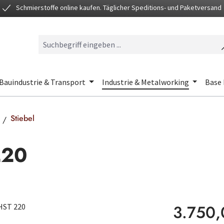
Schmierstoffe online kaufen. Täglicher Speditions- und Paketversand
Bauindustrie & Transport
Industrie & Metalworking
Base 
Stiebel
220
Regulärer Preis
3.750,