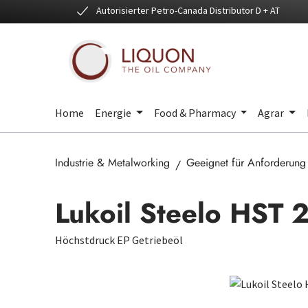
Autorisierter Petro-Canada Distributor D + AT
 Hauptinhalt springen
Zur Suche springen
Zur Hauptnavigation springen
Home
Energie
Food & Pharmacy
Agrar
Industrie & Metalworking
Geeignet für Anforderung
Lukoil Steelo HST 
Höchstdruck EP Getriebeöl
Bildergalerie überspringen