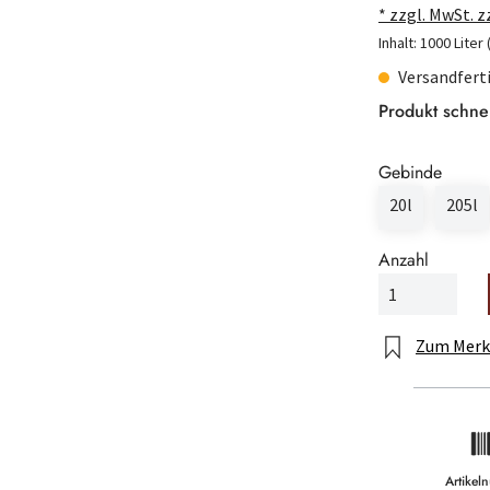
* zzgl. MwSt. 
Inhalt:
1000 Liter
Versandferti
Produkt schne
Gebinde
20l
205l
Anzahl
Zum Merk
Artike