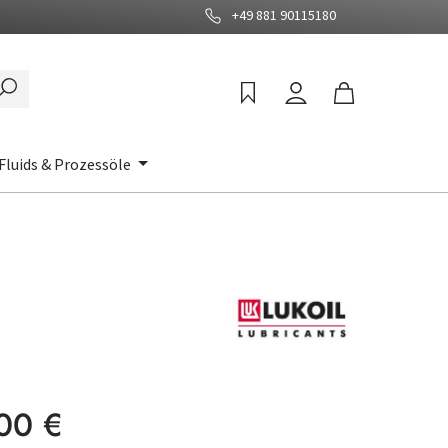
+49 881 90115180
Fluids & Prozessöle
:
00 €