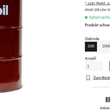
* zzgl. MwSt. 
Inhalt:
208 Liter
(
Sofort verfü
Produkt schne
Gebinde
208l
1000
Anzahl
Zum Merk
Artike