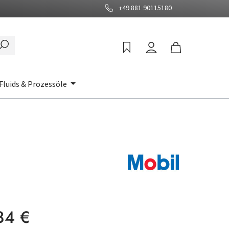
+49 881 90115180
Fluids & Prozessöle
:
84 €