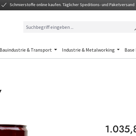
Schmierstoffe online kaufen. Täglicher Speditions- und Paketversand
Bauindustrie & Transport
Industrie & Metalworking
Base 
7
Regulärer Preis
1.035,