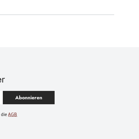
er
Abonnieren
 die
AGB