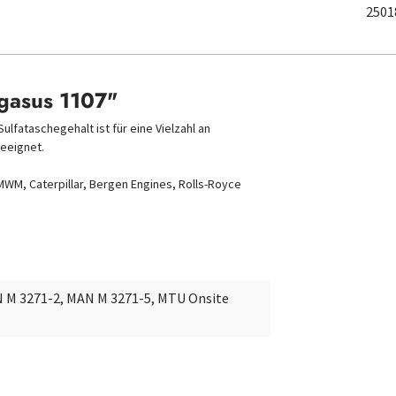
2501
gasus 1107"
fataschegehalt ist für eine Vielzahl an
geeignet.
MWM, Caterpillar, Bergen Engines, Rolls-Royce
N M 3271-2, MAN M 3271-5, MTU Onsite