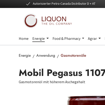
Autorisierter Petro-Canada Distributor D + AT
 Hauptinhalt springen
Zur Suche springen
Zur Hauptnavigation springen
Home
Energie
Food & Pharmacy
Agrar
Energie
Anwendung
Gasmotorenöle
Mobil Pegasus 110
Gasmotorenöl mit höherem Aschegehalt
Bildergalerie überspringen