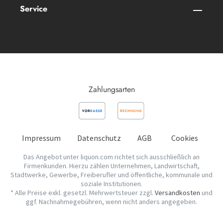
Service
Zahlungsarten
Impressum
Datenschutz
AGB
Cookies
Das Angebot unter liquon.com richtet sich ausschließlich an
Firmenkunden. Hierzu zählen Unternehmen, Landwirtschaft,
Stadtwerke, Gewerbe, Freiberufler und öffentliche, kommunale und
soziale Institutionen.
* Alle Preise exkl. gesetzl. Mehrwertsteuer zzgl.
Versandkosten
und
ggf. Nachnahmegebühren, wenn nicht anders angegeben.