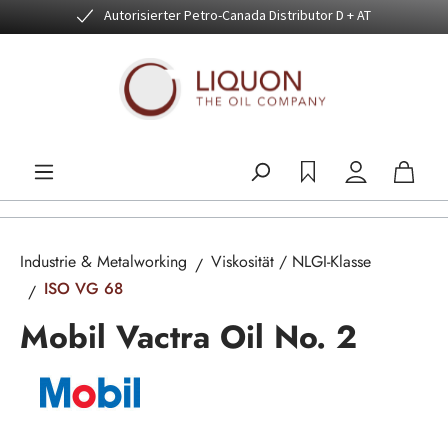
Autorisierter Petro-Canada Distributor D + AT
Zum Hauptinhalt springen
Industrie & Metalworking
Viskosität / NLGI-Klasse
ISO VG 68
Mobil Vactra Oil No. 2