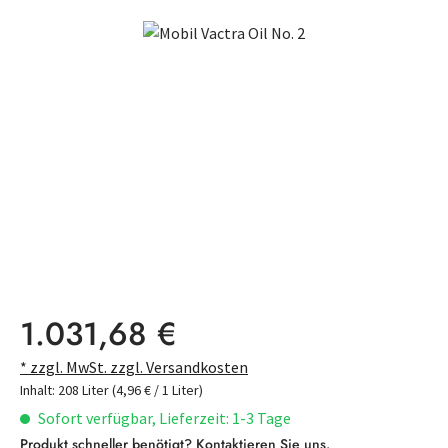
Bildergalerie überspringen
Regulärer Preis:
1.031,68 €
* zzgl. MwSt. zzgl. Versandkosten
Inhalt:
208 Liter
(4,96 € / 1 Liter)
Sofort verfügbar, Lieferzeit: 1-3 Tage
Produkt schneller benötigt?
Kontaktieren Sie uns
.