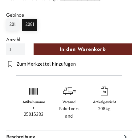
Gebinde
20l
208l
Anzahl
In den Warenkorb
Zum Merkzettel hinzufügen
Artikelnumme
Versand
Artikelgewicht
r
Paketvers
208kg
25015383
and
Beschreibung