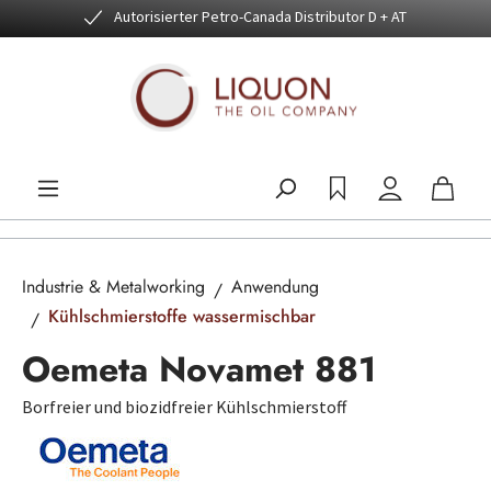
Autorisierter Petro-Canada Distributor D + AT
Zum Hauptinhalt springen
Industrie & Metalworking
Anwendung
Kühlschmierstoffe wassermischbar
Oemeta Novamet 881
Borfreier und biozidfreier Kühlschmierstoff