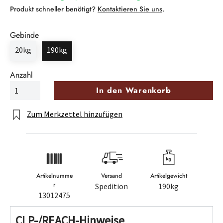
Produkt schneller benötigt?
Kontaktieren Sie uns
.
Gebinde
20kg
190kg
Anzahl
In den Warenkorb
Zum Merkzettel hinzufügen
Artikelnumme
Versand
Artikelgewicht
r
Spedition
190kg
13012475
CLP-/REACH-Hinweise