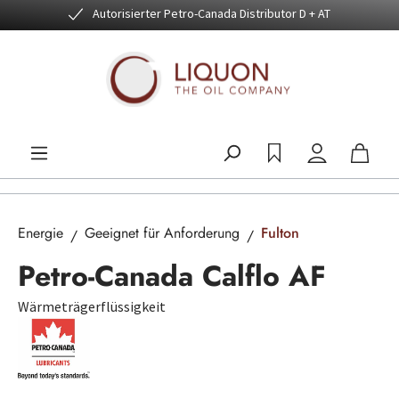
Autorisierter Petro-Canada Distributor D + AT
Zum Hauptinhalt springen
Energie
Geeignet für Anforderung
Fulton
Petro-Canada Calflo AF
Wärmeträgerflüssigkeit