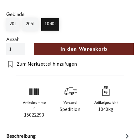
Gebinde
20l
205l
1040l
Anzahl
In den Warenkorb
Zum Merkzettel hinzufügen
Artikelnumme
Versand
Artikelgewicht
r
Spedition
1040kg
15022293
Beschreibung