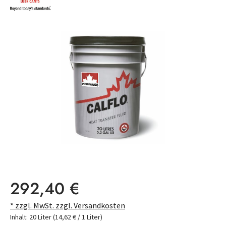
Bildergalerie überspringen
Regulärer Preis:
292,40 €
* zzgl. MwSt. zzgl. Versandkosten
Inhalt:
20 Liter
(14,62 € / 1 Liter)