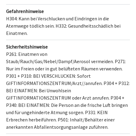
Gefahrenhinweise
H304: Kann bei Verschlucken und Eindringen in die
Atemwege tödlich sein.
H332: Gesundheitsschädlich bei
Einatmen.
Sicherheitshinweise
P261: Einatmen von
Staub/Rauch/Gas/Nebel/Dampf/Aerosol vermeiden.
P271:
Nur im Freien oder in gut belüfteten Räumen verwenden.
P301 + P310: BEI VERSCHLUCKEN: Sofort
GIFTINFORMATIONSZENTRUM/Arzt//anrufen.
P304 + P312:
BEI EINATMEN: Bei Unwohlsein
GIFTINFORMATIONSZENTRUM oder Arzt anrufen.
P304 +
P340: BEI EINATMEN: Die Person an die frische Luft bringen
und für ungehinderte Atmung sorgen.
P331: KEIN
Erbrechen herbeiführen.
P501: Inhalt/Behälter
einer
anerkannten Abfallentsorgungsanlage
zuführen.