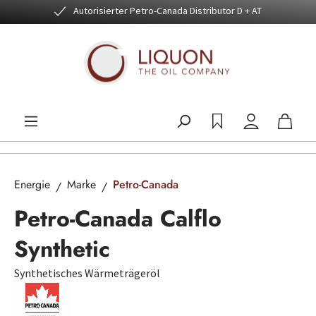
Autorisierter Petro-Canada Distributor D + AT
Zum Hauptinhalt springen
Energie
Marke
Petro-Canada
Petro-Canada Calflo
Synthetic
Synthetisches Wärmeträgeröl