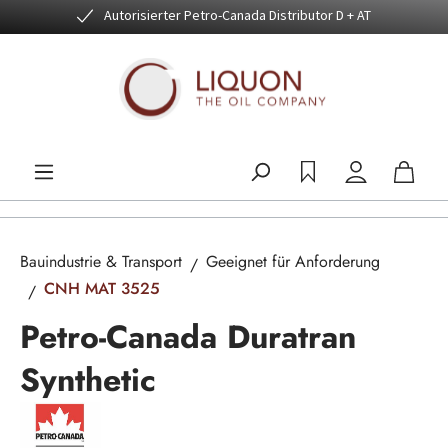
Autorisierter Petro-Canada Distributor D + AT
Zum Hauptinhalt springen
Bauindustrie & Transport
Geeignet für Anforderung
CNH MAT 3525
Petro-Canada Duratran
Synthetic