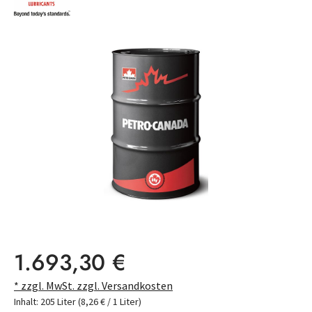
Bildergalerie überspringen
Regulärer Preis:
1.693,30 €
* zzgl. MwSt. zzgl. Versandkosten
Inhalt:
205 Liter
(8,26 € / 1 Liter)