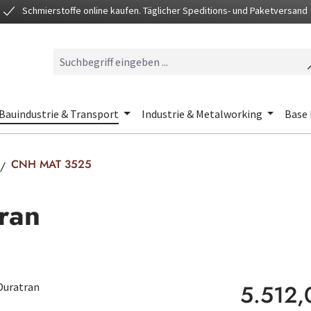
Schmierstoffe online kaufen. Täglicher Speditions- und Paketversand
Bauindustrie & Transport
Industrie & Metalworking
Base 
CNH MAT 3525
ran
Regulärer Preis
5.512,