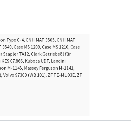
ison Type C-4, CNH MAT 3505, CNH MAT
3540, Case MS 1209, Case MS 1210, Case
r Stapler TA12, Clark Getriebeöl für
 KES 07.866, Kubota UDT, Landini
guson M-1145, Massey Ferguson M-1141,
, Volvo 97303 (WB 101), ZF TE-ML 03E, ZF