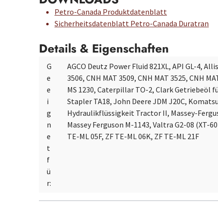
Petro-Canada Produktdatenblatt
Sicherheitsdatenblatt Petro-Canada Duratran
Details & Eigenschaften
G
AGCO Deutz Power Fluid 821XL, API GL-4, All
e
3506, CNH MAT 3509, CNH MAT 3525, CNH MAT 
e
MS 1230, Caterpillar TO-2, Clark Getriebeöl fü
i
Stapler TA18, John Deere JDM J20C, Komatsu
g
Hydraulikflüssigkeit Tractor II, Massey-Fer
n
Massey Ferguson M-1143, Valtra G2-08 (XT-60)
e
TE-ML 05F, ZF TE-ML 06K, ZF TE-ML 21F
t
f
ü
r: