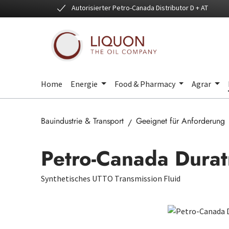
Autorisierter Petro-Canada Distributor D + AT
 Hauptinhalt springen
Zur Suche springen
Zur Hauptnavigation springen
Home
Energie
Food & Pharmacy
Agrar
Bauindustrie & Transport
Geeignet für Anforderung
Petro-Canada Durat
Synthetisches UTTO Transmission Fluid
Bildergalerie überspringen