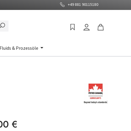
+49 881 90115180
Fluids & Prozessöle
:
00 €