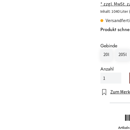
* zzgl. MwSt. 
Inhalt:
1040 Liter
Versandferti
Produkt schne
Gebinde
20l
205l
Anzahl
Zum Merk
Artike