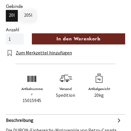
Gebinde
20l
205l
Anzahl
In den Warenkorb
Zum Merkzettel hinzufügen
Artikelnumme
Versand
Artikelgewicht
r
Spedition
20kg
15015945
Beschreibung
Die DURON-Einbereichs-Motorenöle von Petro-Canada