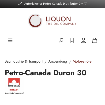
Autorisierter Petro-Canada Distributor D + AT
Zum Hauptinhalt springen
Bauindustrie & Transport
Anwendung
Motorenöle
Petro-Canada Duron 30