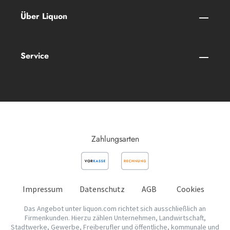
Über Liquon
Service
Zahlungsarten
Impressum
Datenschutz
AGB
Cookies
Das Angebot unter liquon.com richtet sich ausschließlich an
Firmenkunden. Hierzu zählen Unternehmen, Landwirtschaft,
Stadtwerke, Gewerbe, Freiberufler und öffentliche, kommunale und