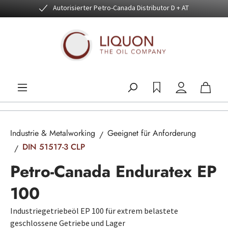
Autorisierter Petro-Canada Distributor D + AT
Zum Hauptinhalt springen
Industrie & Metalworking
Geeignet für Anforderung
DIN 51517-3 CLP
Petro-Canada Enduratex EP
100
Industriegetriebeöl EP 100 für extrem belastete
geschlossene Getriebe und Lager