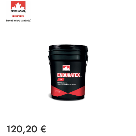
Bildergalerie überspringen
Regulärer Preis:
120,20 €