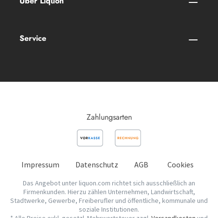
Über Liquon
Service
Zahlungsarten
Impressum
Datenschutz
AGB
Cookies
Das Angebot unter liquon.com richtet sich ausschließlich an
Firmenkunden. Hierzu zählen Unternehmen, Landwirtschaft,
Stadtwerke, Gewerbe, Freiberufler und öffentliche, kommunale und
soziale Institutionen.