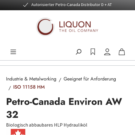
Autorisierter Petro-Canada Distributor D + AT
Zum Hauptinhalt springen
Industrie & Metalworking
Geeignet für Anforderung
ISO 11158 HM
Petro-Canada Environ AW
32
Biologisch abbaubares HLP Hydrauliköl