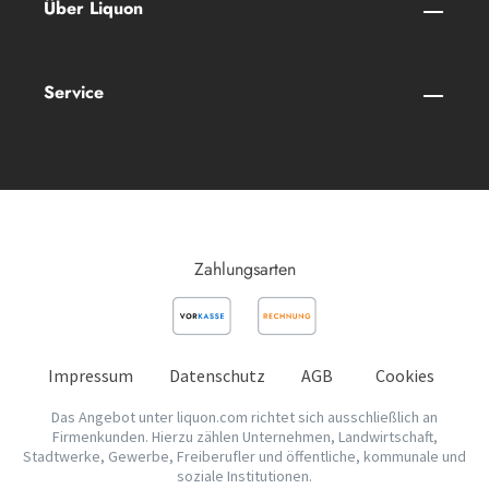
Über Liquon
Service
Zahlungsarten
Impressum
Datenschutz
AGB
Cookies
Das Angebot unter liquon.com richtet sich ausschließlich an
Firmenkunden. Hierzu zählen Unternehmen, Landwirtschaft,
Stadtwerke, Gewerbe, Freiberufler und öffentliche, kommunale und
soziale Institutionen.