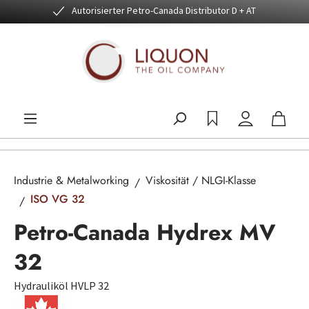
Autorisierter Petro-Canada Distributor D + AT
Zum Hauptinhalt springen
Industrie & Metalworking
Viskosität / NLGI-Klasse
ISO VG 32
Petro-Canada Hydrex MV
32
Hydrauliköl HVLP 32