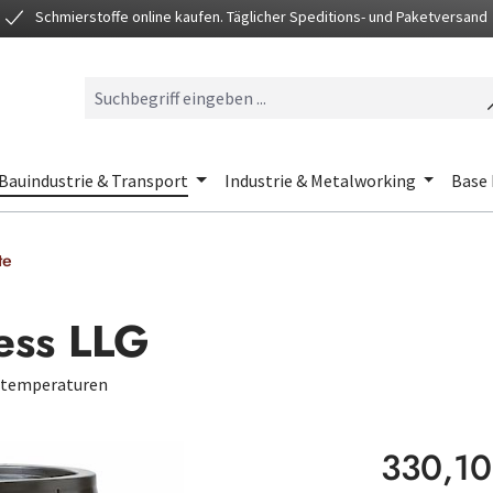
Schmierstoffe online kaufen. Täglicher Speditions- und Paketversand
Bauindustrie & Transport
Industrie & Metalworking
Base 
te
ess LLG
bstemperaturen
Regulärer Preis
330,10