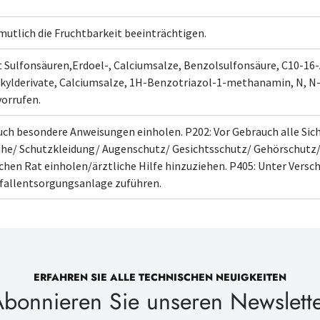
mutlich die Fruchtbarkeit beeinträchtigen.
t
Sulfonsäuren,Erdoel-, Calciumsalze, Benzolsulfonsäure, C10-16-
ylderivate, Calciumsalze, 1H-Benzotriazol-1-methanamin, N, N-B
orrufen.
uch besondere Anweisungen einholen.
P202: Vor Gebrauch alle Sic
he/ Schutzkleidung/ Augenschutz/ Gesichtsschutz/ Gehörschutz/
ichen Rat einholen/ärztliche Hilfe hinzuziehen.
P405: Unter Versc
fallentsorgungsanlage
zuführen.
ERFAHREN SIE ALLE TECHNISCHEN NEUIGKEITEN
bonnieren Sie unseren Newslett