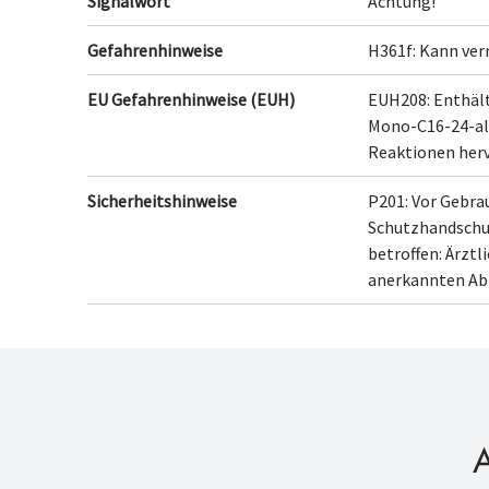
Signalwort
Achtung!
Gefahrenhinweise
H361f: Kann ver
EU Gefahrenhinweise (EUH)
EUH208: Enthäl
Mono-C16-24-alk
Reaktionen herv
Sicherheitshinweise
P201: Vor Gebra
Schutzhandschu
betroffen: Ärztl
anerkannten Ab
A