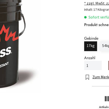
* zzgl. MwSt. 
Inhalt:
17 Kilogr
Sofort verfü
Produkt schne
Gebinde
17kg
54k
Anzahl
Zum Merk
Artike