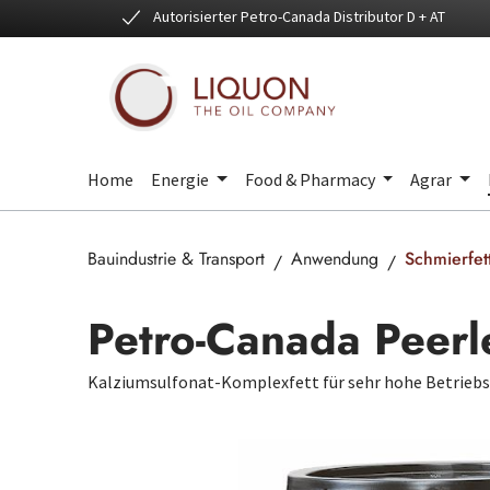
Autorisierter Petro-Canada Distributor D + AT
 Hauptinhalt springen
Zur Suche springen
Zur Hauptnavigation springen
Home
Energie
Food & Pharmacy
Agrar
Bauindustrie & Transport
Anwendung
Schmierfet
Petro-Canada Peerl
Kalziumsulfonat-Komplexfett für sehr hohe Betrie
Bildergalerie überspringen