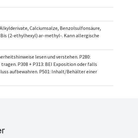
Alkylderivate, Calciumsalze, Benzolsulfonsäure,
is (2-ethylhexyl) ar-methyl-
. Kann allergische
herheitshinweise lesen und verstehen.
P280:
 tragen.
P308 + P313: BEI Exposition oder falls
hluss aufbewahren.
P501: Inhalt/Behälter
einer
er