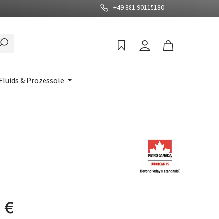
+49 881 90115180
Fluids & Prozessöle
:
 €