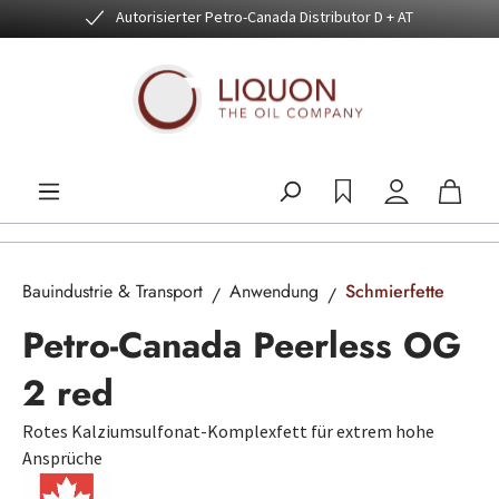
Autorisierter Petro-Canada Distributor D + AT
Zum Hauptinhalt springen
Bauindustrie & Transport
Anwendung
Schmierfette
Petro-Canada Peerless OG
2 red
Rotes Kalziumsulfonat-Komplexfett für extrem hohe
Ansprüche