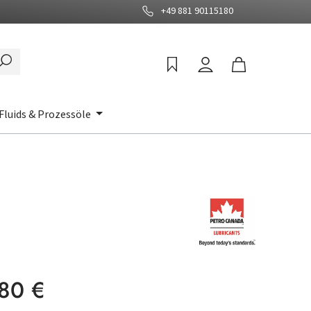
+49 881 90115180
Fluids & Prozessöle
:
80 €