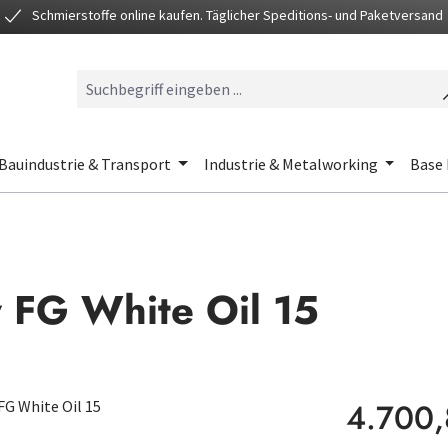
Schmierstoffe online kaufen. Täglicher Speditions- und Paketversand
Bauindustrie & Transport
Industrie & Metalworking
Base 
y FG White Oil 15
Regulärer Preis
4.700,