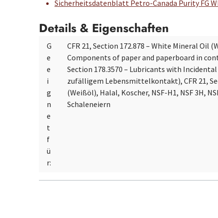
Sicherheitsdatenblatt Petro-Canada Purity FG Wh
Details & Eigenschaften
G
CFR 21, Section 172.878 – White Mineral Oil (W
e
Components of paper and paperboard in conta
e
Section 178.3570 – Lubricants with Incidenta
i
zufälligem Lebensmittelkontakt), CFR 21, Sec
g
(Weißöl), Halal, Koscher, NSF-H1, NSF 3H, NS
n
Schaleneiern
e
t
f
ü
r: