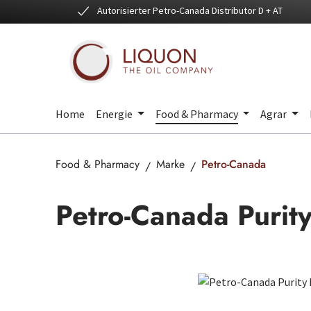
Autorisierter Petro-Canada Distributor D + AT
 Hauptinhalt springen
Zur Suche springen
Zur Hauptnavigation springen
Home
Energie
Food & Pharmacy
Agrar
Food & Pharmacy
Marke
Petro-Canada
Petro-Canada Purit
Bildergalerie überspringen