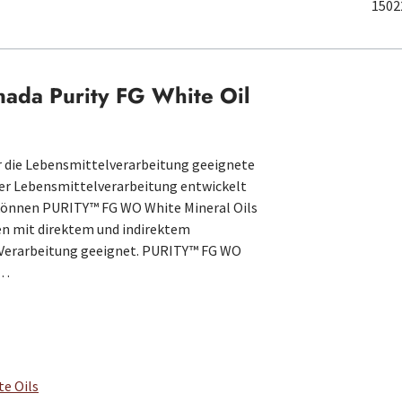
1502
nada Purity FG White Oil
ür die Lebensmittelverarbeitung geeignete
 der Lebensmittelverarbeitung entwickelt
r können PURITY™ FG WO White Mineral Oils
en mit direktem und indirektem
 Verarbeitung geeignet. PURITY™ FG WO
n…
e Oils