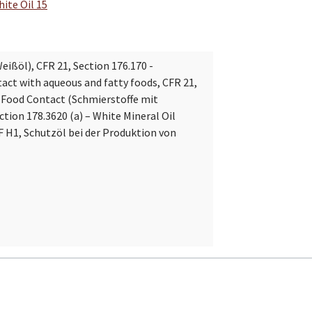
ite Oil 15
eißöl), CFR 21, Section 176.170 -
ct with aqueous and fatty foods, CFR 21,
l Food Contact (Schmierstoffe mit
tion 178.3620 (a) – White Mineral Oil
F H1, Schutzöl bei der Produktion von