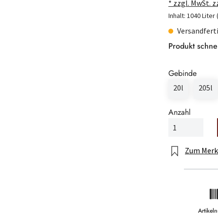
* zzgl. MwSt. 
Inhalt:
1040 Liter
Versandferti
Produkt schne
Gebinde
20l
205l
Anzahl
Zum Merk
Artike