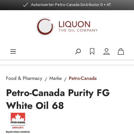
Autorisierter Petro-Canada Distributor D + AT
Zum Hauptinhalt springen
Food & Pharmacy
Marke
Petro-Canada
Petro-Canada Purity FG
White Oil 68