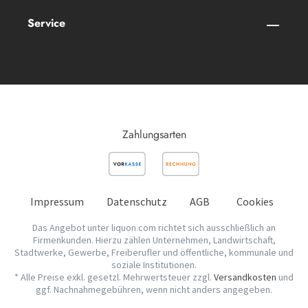
Service
Zahlungsarten
Impressum
Datenschutz
AGB
Cookies
Das Angebot unter liquon.com richtet sich ausschließlich an
Firmenkunden. Hierzu zählen Unternehmen, Landwirtschaft,
Stadtwerke, Gewerbe, Freiberufler und öffentliche, kommunale und
soziale Institutionen.
* Alle Preise exkl. gesetzl. Mehrwertsteuer zzgl.
Versandkosten
und
ggf. Nachnahmegebühren, wenn nicht anders angegeben.