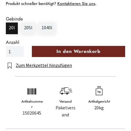
Produkt schneller benötigt?
Kontaktieren Sie uns
.
Gebinde
20l
205l
1040l
Anzahl
In den Warenkorb
Zum Merkzettel hinzufügen
Artikelnumme
Versand
Artikelgewicht
r
Paketvers
20kg
15020645
and