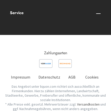
Service
Zahlungsarten
Impressum
Datenschutz
AGB
Cookies
Das Angebot unter liquon.com richtet sich ausschließlich an
Firmenkunden. Hierzu zählen Unternehmen, Landwirtschaft,
Stadtwerke, Gewerbe, Freiberufler und öffentliche, kommunale und
soziale Institutionen.
* Alle Preise exkl. gesetzl. Mehrwertsteuer zzgl.
Versandkosten
und
ggf. Nachnahmegebühren, wenn nicht anders angegeben.