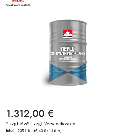
Bildergalerie überspringen
Regulärer Preis:
1.312,00 €
* zzgl. MwSt. zzgl. Versandkosten
Inhalt:
205 Liter
(6,40 € / 1 Liter)