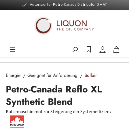
Autorisierter Petro-Canada Distributor D + AT
Zum Hauptinhalt springen
Energie
Geeignet für Anforderung
Sullair
Petro-Canada Reflo XL
Synthetic Blend
Kältemaschinenöl zur Steigerung der Systemeffizienz