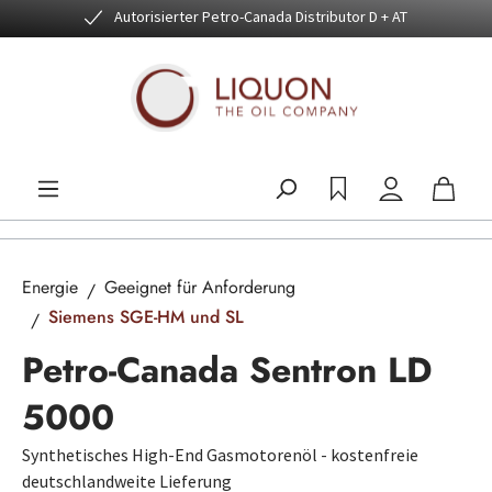
Autorisierter Petro-Canada Distributor D + AT
Zum Hauptinhalt springen
Energie
Geeignet für Anforderung
Siemens SGE-HM und SL
Petro-Canada Sentron LD
5000
Synthetisches High-End Gasmotorenöl - kostenfreie
deutschlandweite Lieferung