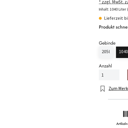
* zzgl. MwSt. 
Inhalt:
1040 Liter
Lieferzeit b
Produkt schne
Gebinde
205l
1040
Anzahl
Zum Merk
Artike