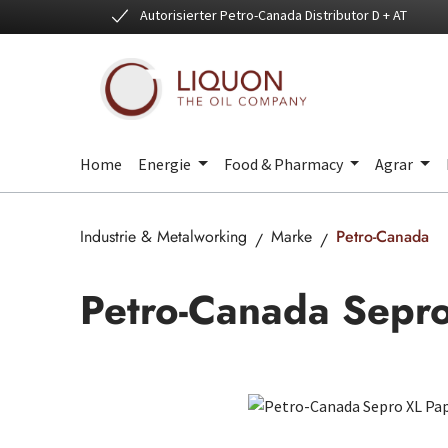
Autorisierter Petro-Canada Distributor D + AT
 Hauptinhalt springen
Zur Suche springen
Zur Hauptnavigation springen
Home
Energie
Food & Pharmacy
Agrar
Industrie & Metalworking
Marke
Petro-Canada
Petro-Canada Sepr
Bildergalerie überspringen