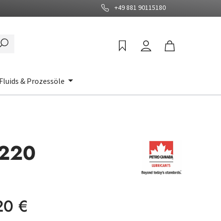
+49 881 90115180
Fluids & Prozessöle
 220
:
20 €