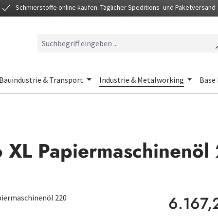
Schmierstoffe online kaufen. Täglicher Speditions- und Paketversand
Bauindustrie & Transport
Industrie & Metalworking
Base 
o XL Papiermaschinenöl
Regulärer Preis
6.167,