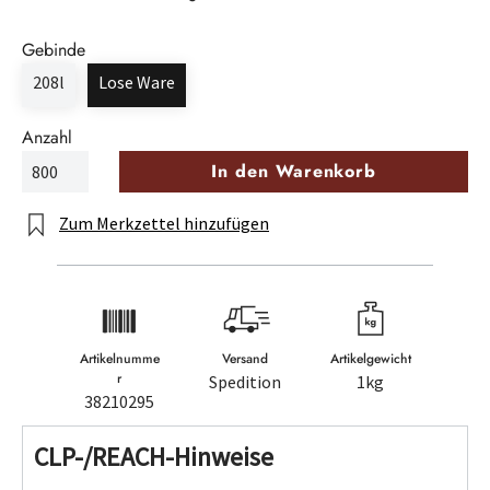
Gebinde
208l
Lose Ware
Anzahl
In den Warenkorb
Zum Merkzettel hinzufügen
Artikelnumme
Versand
Artikelgewicht
r
Spedition
1kg
38210295
CLP-/REACH-Hinweise