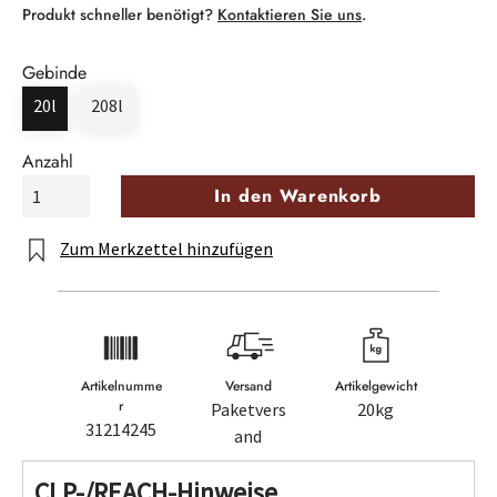
Produkt schneller benötigt?
Kontaktieren Sie uns
.
Gebinde
20l
208l
Anzahl
In den Warenkorb
Zum Merkzettel hinzufügen
Artikelnumme
Versand
Artikelgewicht
r
Paketvers
20kg
31214245
and
CLP-/REACH-Hinweise