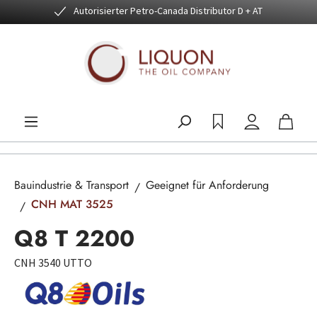
Autorisierter Petro-Canada Distributor D + AT
Zum Hauptinhalt springen
Bauindustrie & Transport
Geeignet für Anforderung
CNH MAT 3525
Q8 T 2200
CNH 3540 UTTO