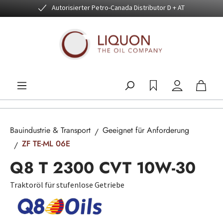
Autorisierter Petro-Canada Distributor D + AT
Zum Hauptinhalt springen
Bauindustrie & Transport
Geeignet für Anforderung
ZF TE-ML 06E
Q8 T 2300 CVT 10W-30
Traktoröl für stufenlose Getriebe