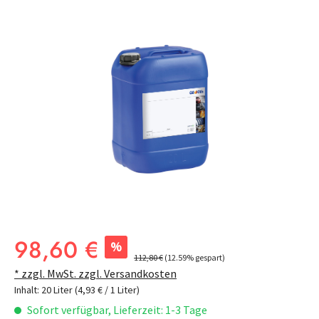
Bildergalerie überspringen
Verkaufspreis:
98,60 €
%
Regulärer Preis:
112,80 €
(12.59% gespart)
* zzgl. MwSt. zzgl. Versandkosten
Inhalt:
20 Liter
(4,93 € / 1 Liter)
Sofort verfügbar, Lieferzeit: 1-3 Tage