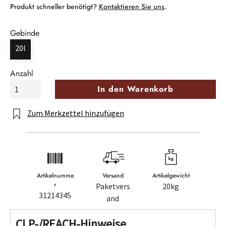
Produkt schneller benötigt?
Kontaktieren Sie uns
.
Gebinde
20l
Anzahl
In den Warenkorb
Zum Merkzettel hinzufügen
Artikelnumme
Versand
Artikelgewicht
r
Paketvers
20kg
31214345
and
CLP-/REACH-Hinweise