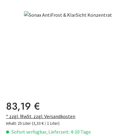
Bildergalerie überspringen
Regulärer Preis:
83,19 €
* zzgl. MwSt. zzgl. Versandkosten
Inhalt:
25 Liter
(3,33 € / 1 Liter)
Sofort verfügbar, Lieferzeit: 4-10 Tage