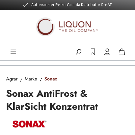
Autorisierter Petro-Canada Distributor D + AT
Zum Hauptinhalt springen
Agrar
Marke
Sonax
Sonax AntiFrost &
KlarSicht Konzentrat