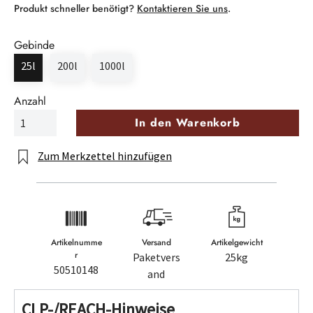
Produkt schneller benötigt?
Kontaktieren Sie uns
.
Gebinde
25l
200l
1000l
Anzahl
In den Warenkorb
Zum Merkzettel hinzufügen
Artikelnumme
Versand
Artikelgewicht
r
Paketvers
25kg
50510148
and
CLP-/REACH-Hinweise