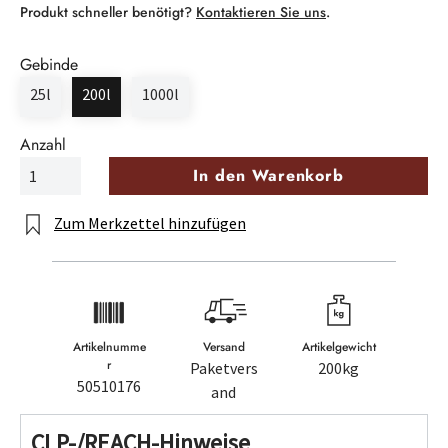
Produkt schneller benötigt?
Kontaktieren Sie uns
.
Gebinde
25l
200l
1000l
Anzahl
In den Warenkorb
Zum Merkzettel hinzufügen
Artikelnumme
Versand
Artikelgewicht
r
Paketvers
200kg
50510176
and
CLP-/REACH-Hinweise