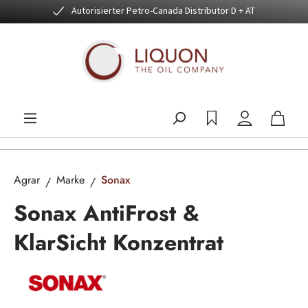
Autorisierter Petro-Canada Distributor D + AT
Zum Hauptinhalt springen
Agrar
Marke
Sonax
Sonax AntiFrost &
KlarSicht Konzentrat