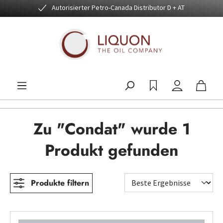
Autorisierter Petro-Canada Distributor D + AT
Zum Hauptinhalt springen
Zu "Condat" wurde 1
Produkt gefunden
Produkte filtern