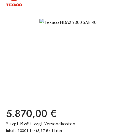
Bildergalerie überspringen
Regulärer Preis:
5.870,00 €
* zzgl. MwSt. zzgl. Versandkosten
Inhalt:
1000 Liter
(5,87 € / 1 Liter)