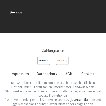
Service
Zahlungsarten
Impressum
Datenschutz
AGB
Cookies
Das Angebot unter liquon.com richtet sich ausschließlich an
Firmenkunden. Hierzu zählen Unternehmen, Landwirtschaft,
Stadtwerke, Gewerbe, Freiberufler und öffentliche, kommunale und
soziale Institutionen.
* Alle Preise exkl. gesetzl. Mehrwertsteuer zzgl.
Versandkosten
und
ggf. Nachnahmegebühren, wenn nicht anders angegeben.