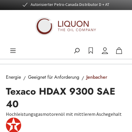
Autorisierter Petro-Canada Distributor D + AT
Zum Hauptinhalt springen
Energie
Geeignet für Anforderung
Jenbacher
Texaco HDAX 9300 SAE
40
Hochleistungsgasmotorenöl mit mittlerem Aschegehalt