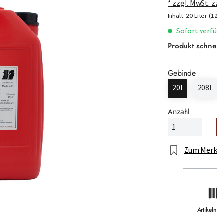
* zzgl. MwSt. 
Inhalt:
20 Liter
(12
Sofort verfü
Produkt schne
Gebinde
20l
208l
Anzahl
Zum Merk
Artike