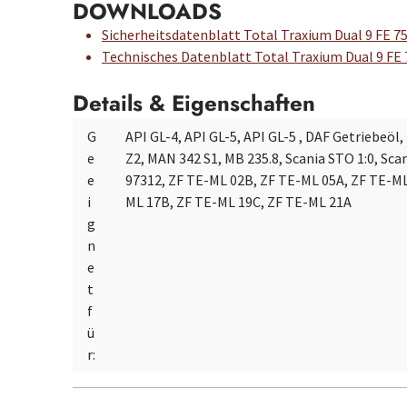
DOWNLOADS
Sicherheitsdatenblatt Total Traxium Dual 9 FE 
Technisches Datenblatt Total Traxium Dual 9 FE
Details & Eigenschaften
G
API GL-4, API GL-5, API GL-5 , DAF Getriebeöl
e
Z2, MAN 342 S1, MB 235.8, Scania STO 1:0, Scan
e
97312, ZF TE-ML 02B, ZF TE-ML 05A, ZF TE-ML
i
ML 17B, ZF TE-ML 19C, ZF TE-ML 21A
g
n
e
t
f
ü
r: