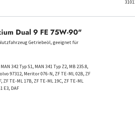
3101
axium Dual 9 FE 75W-90"
 Nutzfahrzeug Getriebeöl, geeignet für
, MAN 342 Typ S1, MAN 341 Typ Z2, MB 235.8,
 Volvo 97312, Meritor 076-N, ZF TE-ML 02B, ZF
F, ZF TE-ML 17B, ZF TE-ML 19C, ZF TE-ML
41 E3, DAF