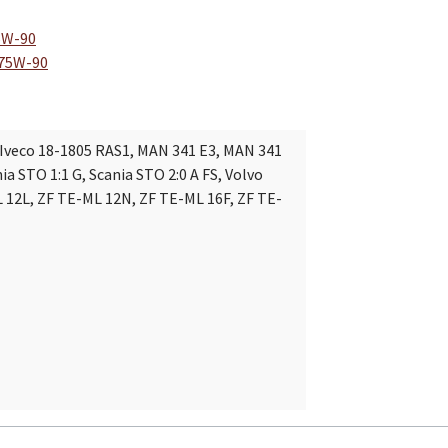
75W-90
 75W-90
, Iveco 18-1805 RAS1, MAN 341 E3, MAN 341
ia STO 1:1 G, Scania STO 2:0 A FS, Volvo
 12L, ZF TE-ML 12N, ZF TE-ML 16F, ZF TE-