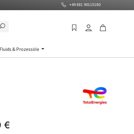
+49 881 90115180
Fluids & Prozessöle
:
 €