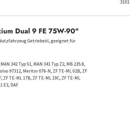
3101
axium Dual 9 FE 75W-90"
 Nutzfahrzeug Getriebeöl, geeignet für
, MAN 342 Typ S1, MAN 341 Typ Z2, MB 235.8,
 Volvo 97312, Meritor 076-N, ZF TE-ML 02B, ZF
F, ZF TE-ML 17B, ZF TE-ML 19C, ZF TE-ML
41 E3, DAF