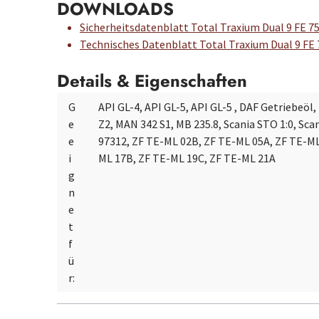
DOWNLOADS
Sicherheitsdatenblatt Total Traxium Dual 9 FE 
Technisches Datenblatt Total Traxium Dual 9 FE
Details & Eigenschaften
G
API GL-4, API GL-5, API GL-5 , DAF Getriebeöl
e
Z2, MAN 342 S1, MB 235.8, Scania STO 1:0, Scan
e
97312, ZF TE-ML 02B, ZF TE-ML 05A, ZF TE-ML
i
ML 17B, ZF TE-ML 19C, ZF TE-ML 21A
g
n
e
t
f
ü
r: