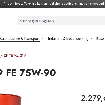
Schmierstoffe online kaufen. Täglicher Speditions- und Paketversand
Bauindustrie & Transport
Industrie & Metalworking
Base 
ZF TE-ML 21A
 9 FE 75W-90
Regulärer Preis
2.279,