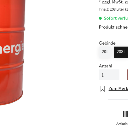
* zzgl. MwSt. 
Inhalt:
208 Liter
(
Sofort verfü
Produkt schne
Gebinde
20l
208l
Anzahl
Zum Merk
Artike