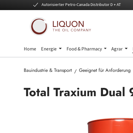
Autorisierter Petro-Canada Distributor D + AT
 Hauptinhalt springen
Zur Suche springen
Zur Hauptnavigation springen
Home
Energie
Food & Pharmacy
Agrar
Bauindustrie & Transport
Geeignet für Anforderung
Total Traxium Dual
Bildergalerie überspringen