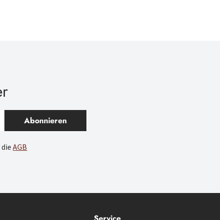
er
Abonnieren
 die
AGB
Service