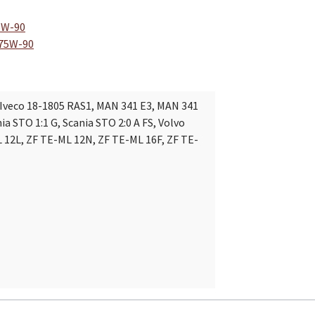
75W-90
 75W-90
, Iveco 18-1805 RAS1, MAN 341 E3, MAN 341
ia STO 1:1 G, Scania STO 2:0 A FS, Volvo
 12L, ZF TE-ML 12N, ZF TE-ML 16F, ZF TE-