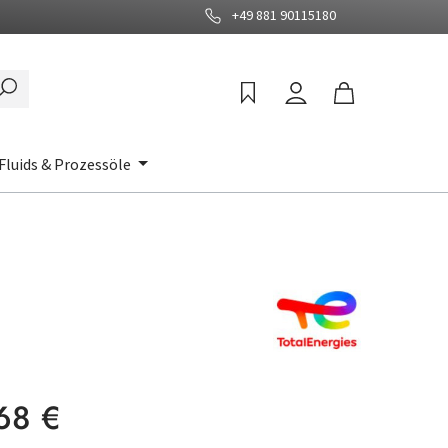
+49 881 90115180
Fluids & Prozessöle
:
68 €