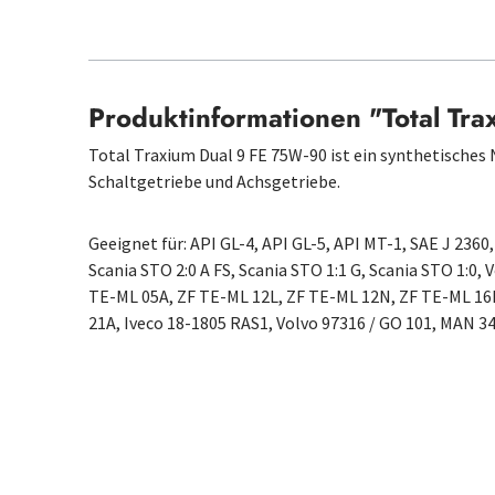
Produktinformationen "Total Tr
Total Traxium Dual 9 FE 75W-90 ist ein synthetisches
Schaltgetriebe und Achsgetriebe.
Geeignet für: API GL-4, API GL-5, API MT-1, SAE J 2360
Scania STO 2:0 A FS, Scania STO 1:1 G, Scania STO 1:0,
TE-ML 05A, ZF TE-ML 12L, ZF TE-ML 12N, ZF TE-ML 16
21A, Iveco 18-1805 RAS1, Volvo 97316 / GO 101, MAN 3