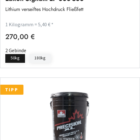
Lithium verseiftes Hochdruck Fließfett
1 Kilogramm = 5,40 € *
270,00 €
Regulärer Preis:
2 Gebinde
50kg
180kg
TIPP