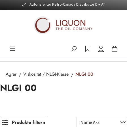
Autorisierter Petro-Canada Distributor D + AT
Zum Hauptinhalt springen
Agrar
Viskosität / NLGI-Klasse
NLGI 00
NLGI 00
Produkte filtern