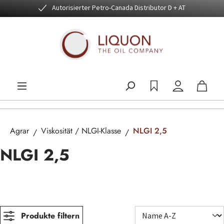
Autorisierter Petro-Canada Distributor D + AT
Zum Hauptinhalt springen
Agrar
Viskosität / NLGI-Klasse
NLGI 2,5
NLGI 2,5
Produkte filtern