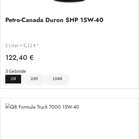
Petro-Canada Duron SHP 15W-40
1 Liter = 6,12 € *
122,40 €
Regulärer Preis:
3 Gebinde
20l
205l
1040l