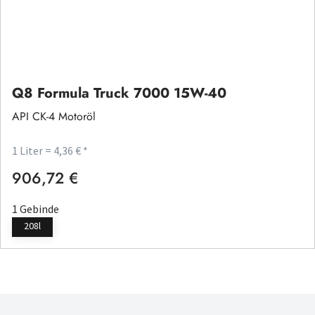
Q8 Formula Truck 7000 15W-40
API CK-4 Motoröl
1 Liter = 4,36 € *
906,72 €
Regulärer Preis:
1 Gebinde
208l