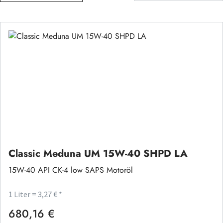
Classic Meduna UM 15W-40 SHPD LA
15W-40 API CK-4 low SAPS Motoröl
1 Liter = 3,27 € *
680,16 €
Regulärer Preis: