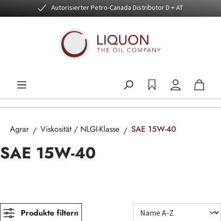
Autorisierter Petro-Canada Distributor D + AT
Zum Hauptinhalt springen
Agrar
Viskosität / NLGI-Klasse
SAE 15W-40
SAE 15W-40
Produkte filtern