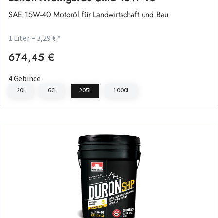
SAE 15W-40 Motoröl für Landwirtschaft und Bau
1 Liter = 3,29 € *
674,45 €
Regulärer Preis:
4 Gebinde
20l
60l
205l
1000l