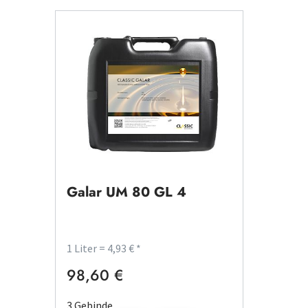
Galar UM 80 GL 4
1 Liter = 4,93 € *
98,60 €
Regulärer Preis:
3 Gebinde