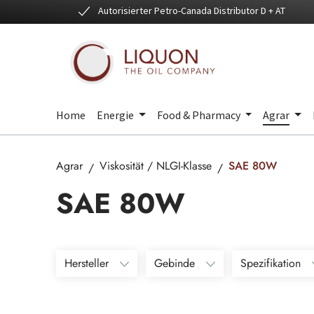
Autorisierter Petro-Canada Distributor D + AT
 Hauptinhalt springen
Zur Suche springen
Zur Hauptnavigation springen
Home
Energie
Food & Pharmacy
Agrar
Agrar
Viskosität / NLGI-Klasse
SAE 80W
SAE 80W
Hersteller
Gebinde
Spezifikation