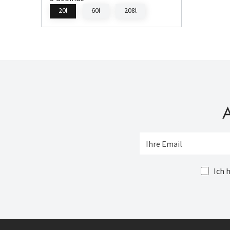
20l
60l
208l
A
Ich 