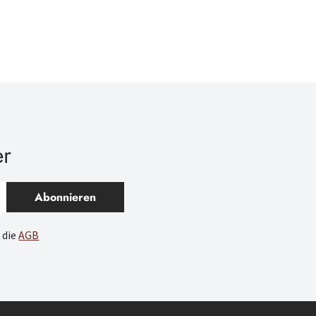
er
Abonnieren
 die
AGB