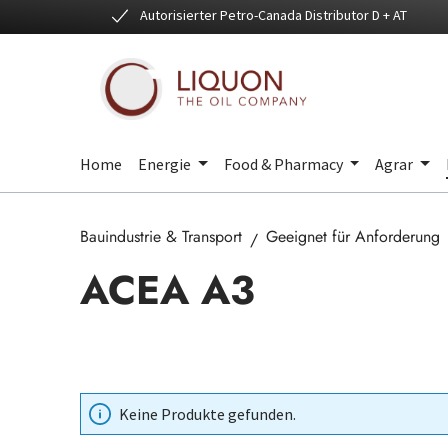
Autorisierter Petro-Canada Distributor D + AT
 Hauptinhalt springen
Zur Suche springen
Zur Hauptnavigation springen
Home
Energie
Food & Pharmacy
Agrar
Bauindustrie & Transport
Geeignet für Anforderung
ACEA A3
Keine Produkte gefunden.