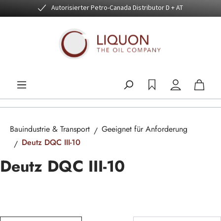
Autorisierter Petro-Canada Distributor D + AT
Zum Hauptinhalt springen
Bauindustrie & Transport
Geeignet für Anforderung
Deutz DQC III-10
Deutz DQC III-10