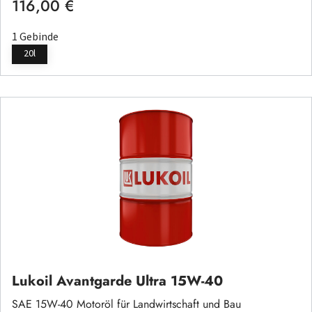
116,00 €
Regulärer Preis:
1 Gebinde
20l
Lukoil Avantgarde Ultra 15W-40
SAE 15W-40 Motoröl für Landwirtschaft und Bau