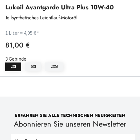
Lukoil Avantgarde Ultra Plus 10W-40
Teilsynthetisches Leichtlauf-Motoröl
1 Liter = 4,05 € *
81,00 €
Regulärer Preis:
3 Gebinde
20l
60l
205l
ERFAHREN SIE ALLE TECHNISCHEN NEUIGKEITEN
Abonnieren Sie unseren Newsletter