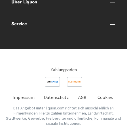
Über Liquon
Service
Zahlungsarten
Impressum
Datenschutz
AGB
Cookies
Das Angebot unter liquon.com richtet sich ausschließlich an
Firmenkunden. Hierzu zählen Unternehmen, Landwirtschaft,
Stadtwerke, Gewerbe, Freiberufler und öffentliche, kommunale und
soziale Institutionen.