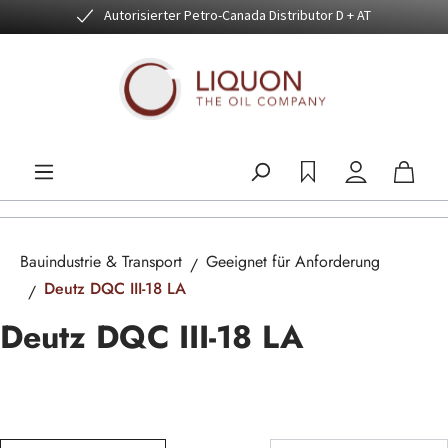
Autorisierter Petro-Canada Distributor D + AT
Zum Hauptinhalt springen
Bauindustrie & Transport
Geeignet für Anforderung
Deutz DQC III-18 LA
Deutz DQC III-18 LA