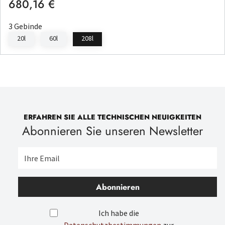
680,16 €
Regulärer Preis:
3 Gebinde
20l
60l
208l
ERFAHREN SIE ALLE TECHNISCHEN NEUIGKEITEN
Abonnieren Sie unseren Newsletter
Abonnieren
Ich habe die