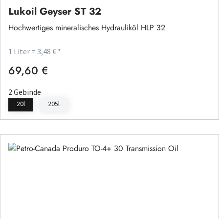
Lukoil Geyser ST 32
Hochwertiges mineralisches Hydrauliköl HLP 32
1 Liter = 3,48 € *
69,60 €
Regulärer Preis:
2 Gebinde
20l
205l