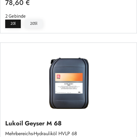
78,60 €
Regulärer Preis:
2 Gebinde
20l
205l
Lukoil Geyser M 68
Mehrbereichs-Hydrauliköl HVLP 68