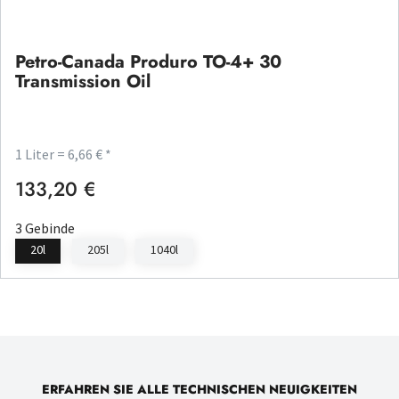
Petro-Canada Produro TO-4+ 30
Transmission Oil
1 Liter = 6,66 € *
133,20 €
Regulärer Preis:
3 Gebinde
20l
205l
1040l
ERFAHREN SIE ALLE TECHNISCHEN NEUIGKEITEN