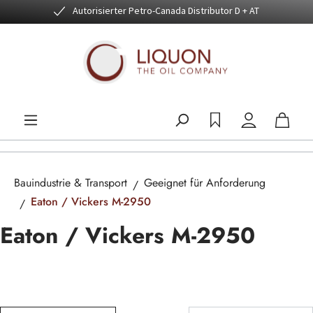
Autorisierter Petro-Canada Distributor D + AT
Zum Hauptinhalt springen
Bauindustrie & Transport
Geeignet für Anforderung
Eaton / Vickers M-2950
Eaton / Vickers M-2950