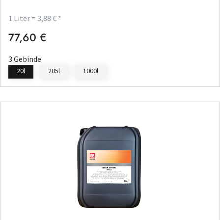
1 Liter = 3,88 € *
77,60 €
Regulärer Preis:
3 Gebinde
20l
205l
1000l