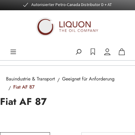
Autorisierter Petro-Canada Distributor D + AT
Zum Hauptinhalt springen
Bauindustrie & Transport
Geeignet für Anforderung
Fiat AF 87
Fiat AF 87