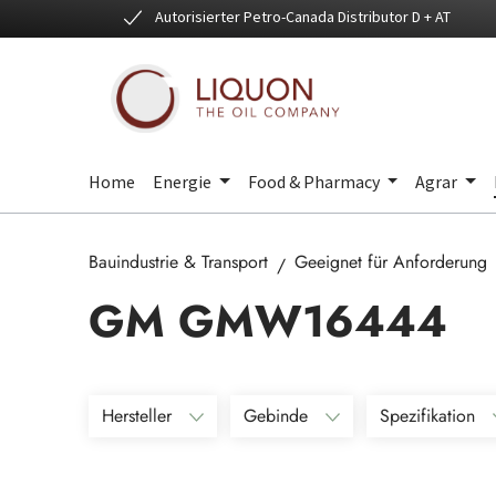
Autorisierter Petro-Canada Distributor D + AT
 Hauptinhalt springen
Zur Suche springen
Zur Hauptnavigation springen
Home
Energie
Food & Pharmacy
Agrar
Bauindustrie & Transport
Geeignet für Anforderung
GM GMW16444
Hersteller
Gebinde
Spezifikation