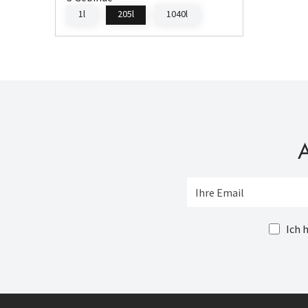
1l
205l
1040l
A
Ich 