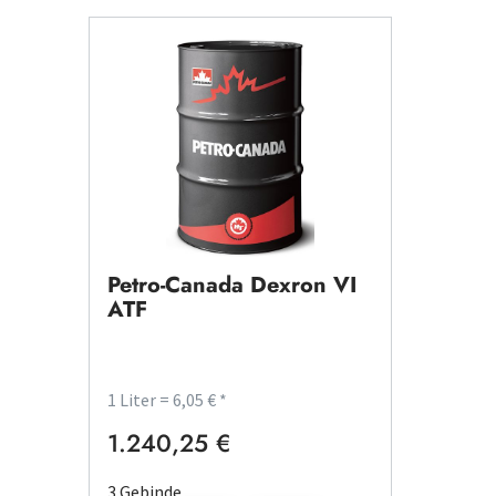
Petro-Canada Dexron VI
ATF
1 Liter = 6,05 € *
1.240,25 €
Regulärer Preis:
3 Gebinde