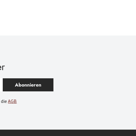
er
Abonnieren
 die
AGB