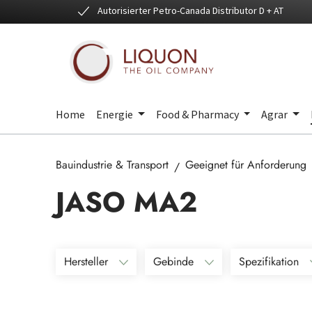
Autorisierter Petro-Canada Distributor D + AT
 Hauptinhalt springen
Zur Suche springen
Zur Hauptnavigation springen
Home
Energie
Food & Pharmacy
Agrar
Bauindustrie & Transport
Geeignet für Anforderung
JASO MA2
Hersteller
Gebinde
Spezifikation