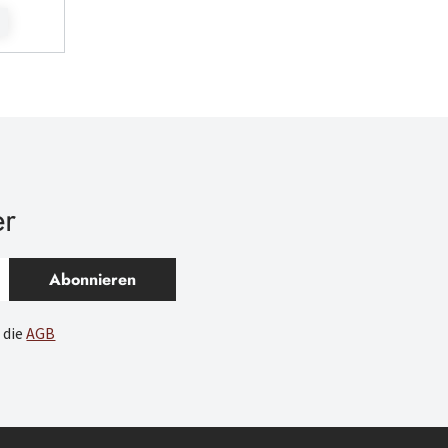
er
Abonnieren
 die
AGB