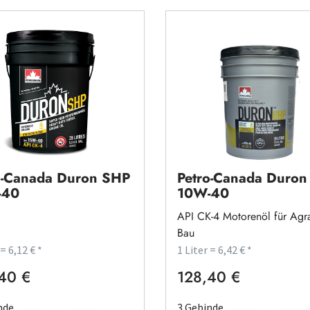
o-Canada Duron SHP
Petro-Canada Duro
-40
10W-40
API CK-4 Motorenöl für Agr
Bau
 = 6,12 € *
1 Liter = 6,42 € *
40 €
128,40 €
rer Preis:
Regulärer Preis:
nde
3 Gebinde