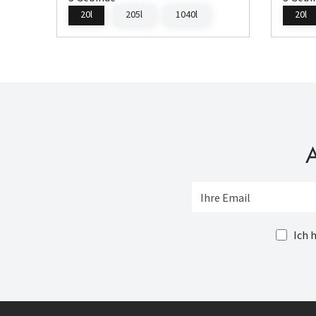
20l
205l
1040l
20l
A
Ich 