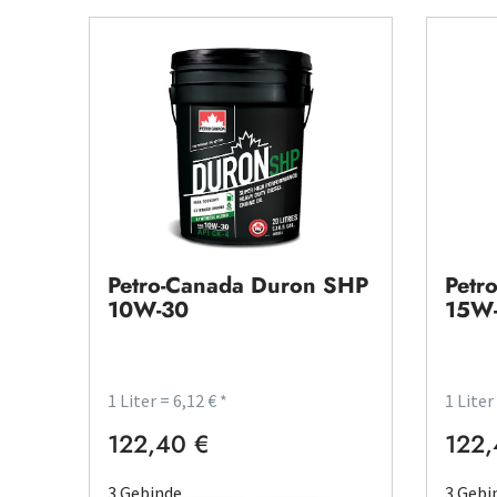
Petro-Canada Duron SHP
Petr
10W-30
15W
1 Liter = 6,12 € *
1 Liter
122,40 €
122,
Regulärer Preis:
Regulä
3 Gebinde
3 Gebi