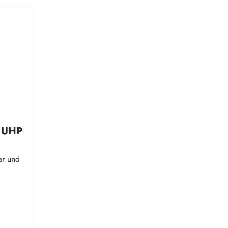
n UHP
ar und