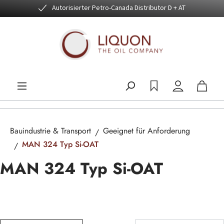
Autorisierter Petro-Canada Distributor D + AT
Zum Hauptinhalt springen
Bauindustrie & Transport
Geeignet für Anforderung
MAN 324 Typ Si-OAT
MAN 324 Typ Si-OAT