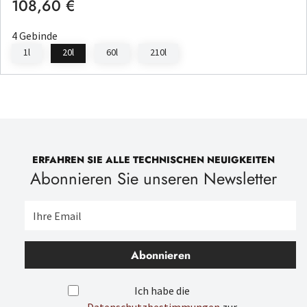
108,60 €
Regulärer Preis:
4 Gebinde
1l
20l
60l
210l
ERFAHREN SIE ALLE TECHNISCHEN NEUIGKEITEN
Abonnieren Sie unseren Newsletter
Abonnieren
Ich habe die