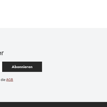
er
Abonnieren
 die
AGB