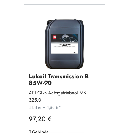
Lukoil Transmission B
85W-90
API GL-5 Achsgetriebeöl MB
325.0
1 Liter = 4,86 € *
97,20 €
Regulärer Preis:
3 Gebinde