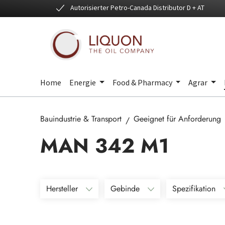
Autorisierter Petro-Canada Distributor D + AT
 Hauptinhalt springen
Zur Suche springen
Zur Hauptnavigation springen
Home
Energie
Food & Pharmacy
Agrar
Bauindustrie & Transport
Geeignet für Anforderung
MAN 342 M1
Hersteller
Gebinde
Spezifikation