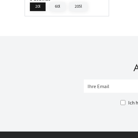
20l
60l
205l
A
Ich 