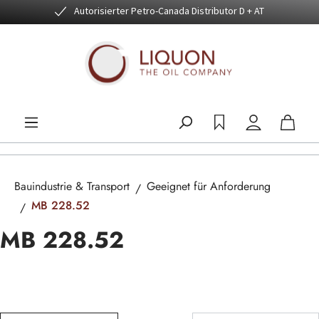
Autorisierter Petro-Canada Distributor D + AT
Zum Hauptinhalt springen
Bauindustrie & Transport
Geeignet für Anforderung
MB 228.52
MB 228.52