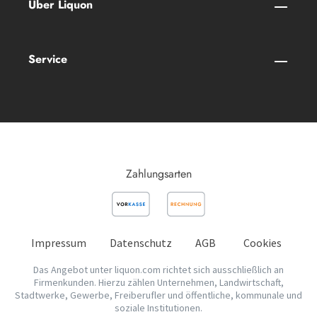
Über Liquon
Service
Zahlungsarten
Impressum
Datenschutz
AGB
Cookies
Das Angebot unter liquon.com richtet sich ausschließlich an
Firmenkunden. Hierzu zählen Unternehmen, Landwirtschaft,
Stadtwerke, Gewerbe, Freiberufler und öffentliche, kommunale und
soziale Institutionen.