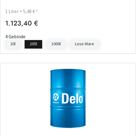
1 Liter = 5,48 € *
1.123,40 €
Regulärer Preis:
4 Gebinde
20l
205l
1000l
Lose Ware