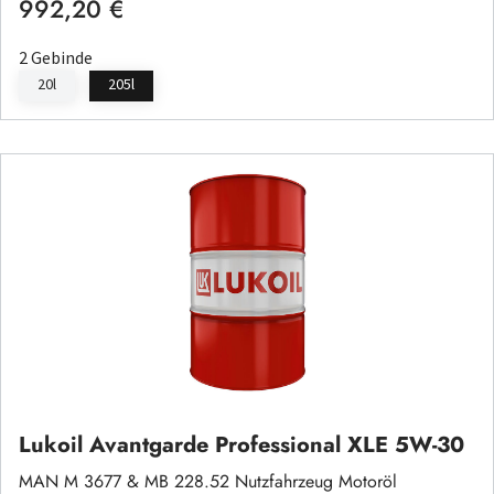
992,20 €
Regulärer Preis:
2 Gebinde
20l
205l
Lukoil Avantgarde Professional XLE 5W-30
MAN M 3677 & MB 228.52 Nutzfahrzeug Motoröl