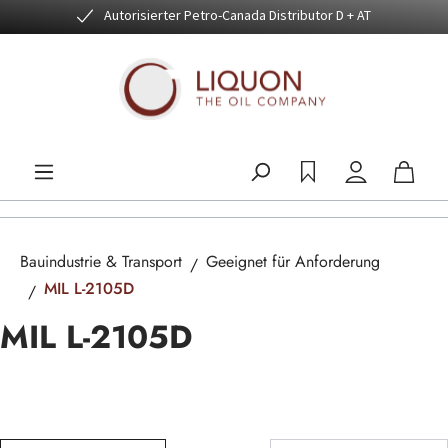
Autorisierter Petro-Canada Distributor D + AT
Zum Hauptinhalt springen
Bauindustrie & Transport
Geeignet für Anforderung
MIL L-2105D
MIL L-2105D