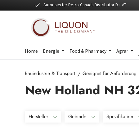
Autorisierter Petro-Canada Distributor D + AT
 Hauptinhalt springen
Zur Suche springen
Zur Hauptnavigation springen
Home
Energie
Food & Pharmacy
Agrar
Bauindustrie & Transport
Geeignet für Anforderung
New Holland NH 3
Hersteller
Gebinde
Spezifikation