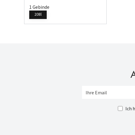
1 Gebinde
208l
A
Ich 