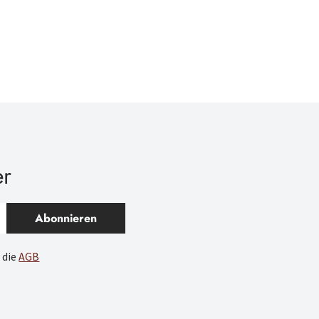
er
Abonnieren
 die
AGB