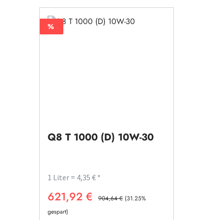
%
%
Q8 T 1000 (D) 10W-30
1 Liter = 4,35 € *
621,92 €
Verkaufspreis:
Regulärer Preis:
904,64 €
(31.25%
gespart)