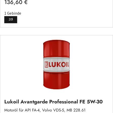
136,60 €
Regulärer Preis:
1 Gebinde
20l
Lukoil Avantgarde Professional FE 5W-30
Motoröl für API FA-4, Volvo VDS-5, MB 228.61