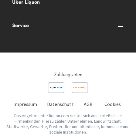
Über Liquon
Service
Zahlungsarten
Impressum
Datenschutz
AGB
Cookies
Das Angebot unter liquon.com richtet sich ausschließlich an
Firmenkunden. Hierzu zählen Unternehmen, Landwirtschaft,
Stadtwerke, Gewerbe, Freiberufler und öffentliche, kommunale und
soziale Institutionen.