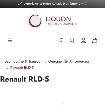
Autorisierter Petro-Canada Distributor D + AT
Zum Hauptinhalt springen
Bauindustrie & Transport
Geeignet für Anforderung
Renault RLD-5
Renault RLD-5