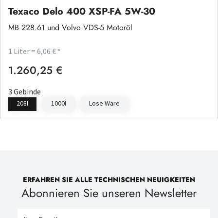
Texaco Delo 400 XSP-FA 5W-30
MB 228.61 und Volvo VDS-5 Motoröl
1 Liter = 6,06 € *
1.260,25 €
Regulärer Preis:
3 Gebinde
208l
1000l
Lose Ware
ERFAHREN SIE ALLE TECHNISCHEN NEUIGKEITEN
Abonnieren Sie unseren Newsletter