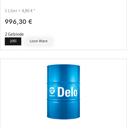
1 Liter = 4,86 € *
996,30 €
Regulärer Preis:
2 Gebinde
205l
Lose Ware