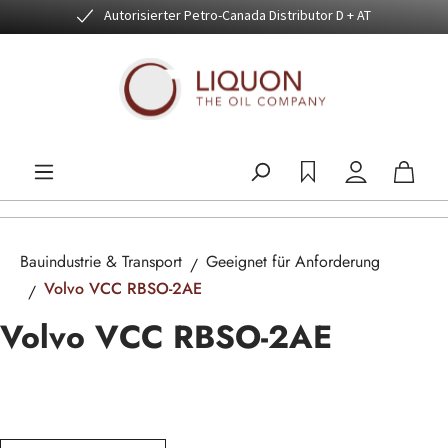
Autorisierter Petro-Canada Distributor D + AT
Zum Hauptinhalt springen
Bauindustrie & Transport
Geeignet für Anforderung
Volvo VCC RBSO-2AE
Volvo VCC RBSO-2AE